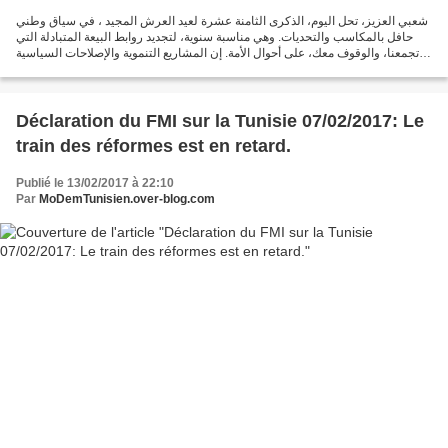
شعبي العزيز، تحل اليوم، الذكرى الثامنة عشرة لعيد العرش المجيد ، في سياق وطني
حافل بالمكاسب والتحديات. وهي مناسبة سنوية، لتجديد روابط البيعة المتبادلة التي
تجمعنا، والوقوف معك، على أحوال الأمة. إن المشاريع التنموية والإصلاحات السياسية
والمؤسسية، التي نقوم...
Déclaration du FMI sur la Tunisie 07/02/2017: Le
train des réformes est en retard.
Publié le 13/02/2017 à 22:10
Par
MoDemTunisien.over-blog.com