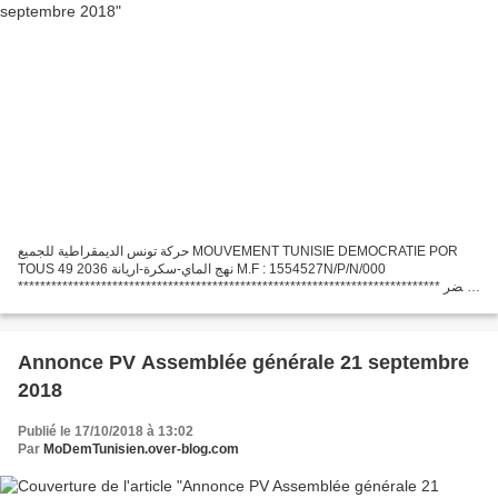
حركة تونس الديمقراطية للجميع MOUVEMENT TUNISIE DEMOCRATIE POR
TOUS 49 نهج الماي-سكرة-اريانة 2036 M.F : 1554527N/P/N/000
**************************************************************************** محضر
جلسة عامة عادية بتاريخ 21 سبتمبر2018 اجتمع منخرطي...
Annonce PV Assemblée générale 21 septembre
2018
Publié le 17/10/2018 à 13:02
Par
MoDemTunisien.over-blog.com