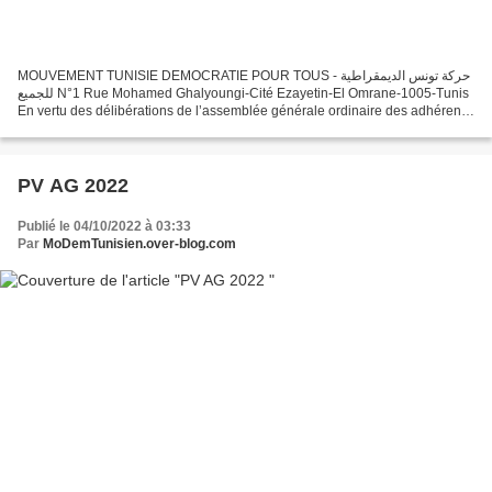
MOUVEMENT TUNISIE DEMOCRATIE POUR TOUS - حركة تونس الديمقراطية
للجميع N°1 Rue Mohamed Ghalyoungi-Cité Ezayetin-El Omrane-1005-Tunis
En vertu des délibérations de l’assemblée générale ordinaire des adhérents
qui s‘est tenue le 3 Février 2024 il a été décidé...
PV AG 2022
Publié le 04/10/2022 à 03:33
Par
MoDemTunisien.over-blog.com