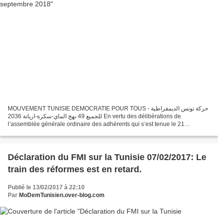
MOUVEMENT TUNISIE DEMOCRATIE POUR TOUS - حركة تونس الديمقراطية
للجميع 49 نهج الماي-سكرة-اريانة 2036 En vertu des délibérations de
l’assemblée générale ordinaire des adhérents qui s‘est tenue le 21
Septembre 2018 il a été décidé : La désignation de la...
Déclaration du FMI sur la Tunisie 07/02/2017: Le
train des réformes est en retard.
Publié le 13/02/2017 à 22:10
Par
MoDemTunisien.over-blog.com