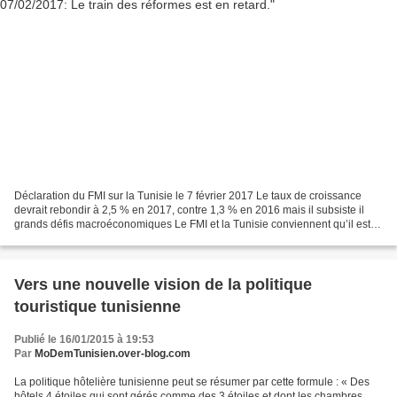
Déclaration du FMI sur la Tunisie le 7 février 2017 Le taux de croissance
devrait rebondir à 2,5 % en 2017, contre 1,3 % en 2016 mais il subsiste il
grands défis macroéconomiques Le FMI et la Tunisie conviennent qu’il est
urgent d’agir sur le front des...
Vers une nouvelle vision de la politique
touristique tunisienne
Publié le 16/01/2015 à 19:53
Par
MoDemTunisien.over-blog.com
La politique hôtelière tunisienne peut se résumer par cette formule : « Des
hôtels 4 étoiles qui sont gérés comme des 3 étoiles et dont les chambres