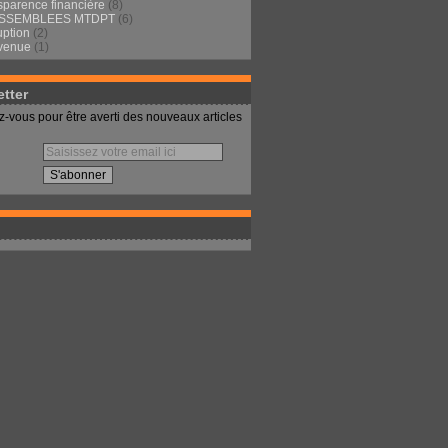
sparence financière
(8)
ASSEMBLEES MTDPT
(6)
uption
(2)
venue
(1)
tter
-vous pour être averti des nouveaux articles