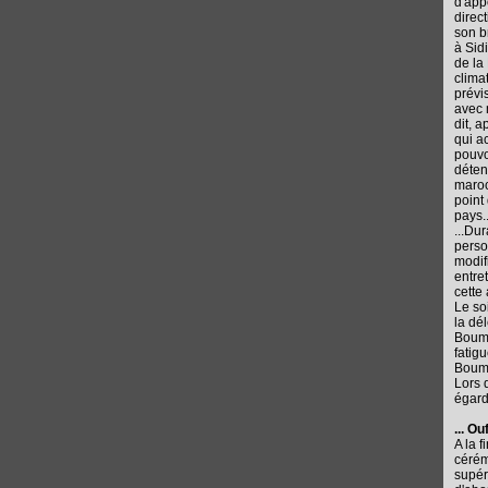
d'app
direct
son b
à Sid
de la
clima
prévis
avec 
dit, a
qui a
pouvoi
déten
maroc
point
pays..
...Du
perso
modif
entret
cette 
Le so
la dé
Boume
fatig
Boume
Lors 
égard.
... Ou
A la f
cérém
supér