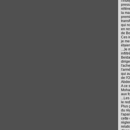
l'ind
press
référ
la ma
premi
trans
qui n
en re
de Bo
Ces i
je me
étaie
...Je
infilt
Beïda
dirig
l'ache
l'arm
qui a
de l'
Abden
A ce 
Mohan
aux f
...Le
le re
Plus 
du rè
l'apa
cette
règle
relat