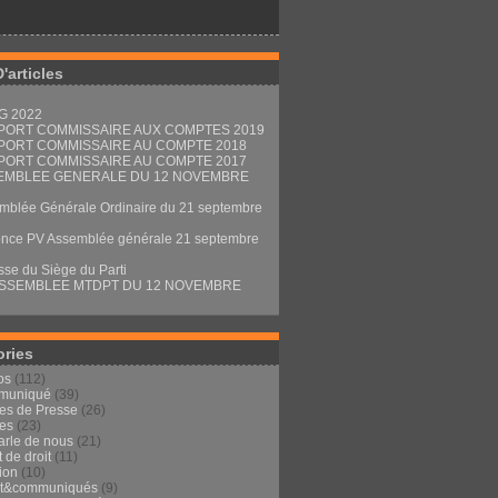
D'articles
G 2022
PORT COMMISSAIRE AUX COMPTES 2019
PORT COMMISSAIRE AU COMPTE 2018
PORT COMMISSAIRE AU COMPTE 2017
EMBLEE GENERALE DU 12 NOVEMBRE
mblée Générale Ordinaire du 21 septembre
nce PV Assemblée générale 21 septembre
sse du Siège du Parti
ASSEMBLEE MTDPT DU 12 NOVEMBRE
ories
os
(112)
muniqué
(39)
les de Presse
(26)
les
(23)
arle de nous
(21)
t de droit
(11)
ion
(10)
ut&communiqués
(9)