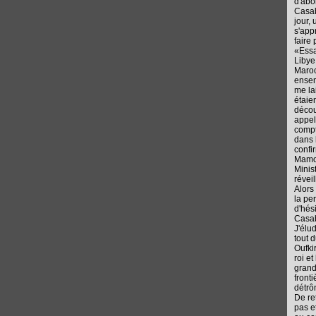
d'abo
Casab
jour,
s'app
faire
«Essa
Libye
Maroc
ensem
me la
étaie
décou
appela
compt
dans 
confi
Mamou
Minis
réveil
Alors
la pe
d'hés
Casa
J'élu
tout 
Oufki
roi et
grand
fronti
détrô
De re
pas e