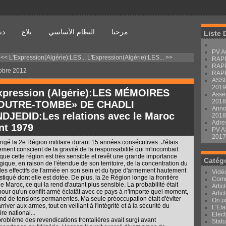
مرحبا
النظام الأساسي
بلاغ
دس
Liste 
PV A
<< L'Expression(Algérie):LES...
L'Expression(Algérie):LES... >>
RAP
RAP
obre 2012
RAP
ASS
2019
xpression (Algérie):LES MÉMOIRES
Asse
2018
'OUTRE-TOMBE» DE CHADLI
Anno
DJEDID:Les relations avec le Maroc
2018
Adre
nt 1979
PV 
2017
dirigé la 2e Région militaire durant 15 années consécutives. J'étais
ement conscient de la gravité de la responsabilité qui m'incombait.
 que cette région est très sensible et revêt une grande importance
Catég
égique, en raison de l'étendue de son territoire, de la concentration du
 des effectifs de l'armée en son sein et du type d'armement hautement
Vidé
stiqué dont elle est dotée. De plus, la 2e Région longe la frontière
Com
le Maroc, ce qui la rend d'autant plus sensible. La probabilité était
Artic
 pour qu'un conflit armé éclatât avec ce pays à n'importe quel moment,
Artic
ond de tensions permanentes. Ma seule préoccupation était d'éviter
On p
rriver aux armes, tout en veillant à l'intégrité et à la sécurité du
L'Eta
oire national...
Elect
 problème des revendications frontalières avait surgi avant
Stat