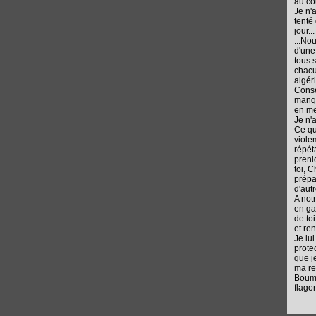
au co
Je n'
tenté
jour...
...No
d'une
tous 
chacu
algér
Conse
manqu
en me
Je n'
Ce qu'
viole
répéta
preni
toi, 
prépa
d'aut
A not
en ga
de toi
et ren
Je lu
prote
que je
ma ret
Boume
flagor