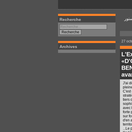
تور
Recherche
27 oct
Archives
L'E
«D
BEN
ava
J'ai 
plein
C'est
strat
tiers
sophi
avec 
forte
sur f
d'en a
territ
...Le