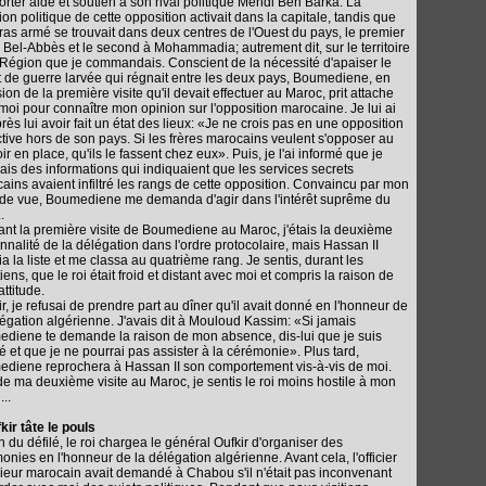
orter aide et soutien à son rival politique Mehdi Ben Barka. La
ion politique de cette opposition activait dans la capitale, tandis que
ras armé se trouvait dans deux centres de l'Ouest du pays, le premier
i Bel-Abbès et le second à Mohammadia; autrement dit, sur le territoire
 Région que je commandais. Conscient de la nécessité d'apaiser le
t de guerre larvée qui régnait entre les deux pays, Boumediene, en
ion de la première visite qu'il devait effectuer au Maroc, prit attache
moi pour connaître mon opinion sur l'opposition marocaine. Je lui ai
près lui avoir fait un état des lieux: «Je ne crois pas en une opposition
ctive hors de son pays. Si les frères marocains veulent s'opposer au
r en place, qu'ils le fassent chez eux». Puis, je l'ai informé que je
ais des informations qui indiquaient que les services secrets
ains avaient infiltré les rangs de cette opposition. Convaincu par mon
 de vue, Boumediene me demanda d'agir dans l'intérêt suprême du
.
rant la première visite de Boumediene au Maroc, j'étais la deuxième
nnalité de la délégation dans l'ordre protocolaire, mais Hassan II
ia la liste et me classa au quatrième rang. Je sentis, durant les
iens, que le roi était froid et distant avec moi et compris la raison de
attitude.
ir, je refusai de prendre part au dîner qu'il avait donné en l'honneur de
légation algérienne. J'avais dit à Mouloud Kassim: «Si jamais
diene te demande la raison de mon absence, dis-lui que je suis
ué et que je ne pourrai pas assister à la cérémonie». Plus tard,
diene reprochera à Hassan II son comportement vis-à-vis de moi.
de ma deuxième visite au Maroc, je sentis le roi moins hostile à mon
..
fkir tâte le pouls
in du défilé, le roi chargea le général Oufkir d'organiser des
onies en l'honneur de la délégation algérienne. Avant cela, l'officier
ieur marocain avait demandé à Chabou s'il n'était pas inconvenant