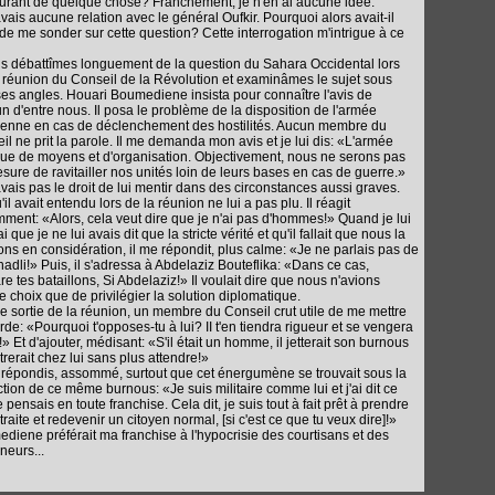
urant de quelque chose? Franchement, je n'en ai aucune idée.
avais aucune relation avec le général Oufkir. Pourquoi alors avait-il
 de me sonder sur cette question? Cette interrogation m'intrigue à ce
us débattîmes longuement de la question du Sahara Occidental lors
 réunion du Conseil de la Révolution et examinâmes le sujet sous
ses angles. Houari Boumediene insista pour connaître l'avis de
n d'entre nous. Il posa le problème de la disposition de l'armée
ienne en cas de déclenchement des hostilités. Aucun membre du
il ne prit la parole. Il me demanda mon avis et je lui dis: «L'armée
e de moyens et d'organisation. Objectivement, nous ne serons pas
sure de ravitailler nos unités loin de leurs bases en cas de guerre.»
avais pas le droit de lui mentir dans des circonstances aussi graves.
il avait entendu lors de la réunion ne lui a pas plu. Il réagit
mment: «Alors, cela veut dire que je n'ai pas d'hommes!» Quand je lui
i que je ne lui avais dit que la stricte vérité et qu'il fallait que nous la
ons en considération, il me répondit, plus calme: «Je ne parlais pas de
Chadli!» Puis, il s'adressa à Abdelaziz Bouteflika: «Dans ce cas,
re tes bataillons, Si Abdelaziz!» Il voulait dire que nous n'avions
re choix que de privilégier la solution diplomatique.
re sortie de la réunion, un membre du Conseil crut utile de me mettre
rde: «Pourquoi t'opposes-tu à lui? II t'en tiendra rigueur et se vengera
!» Et d'ajouter, médisant: «S'il était un homme, il jetterait son burnous
trerait chez lui sans plus attendre!»
i répondis, assommé, surtout que cet énergumène se trouvait sous la
ction de ce même burnous: «Je suis militaire comme lui et j'ai dit ce
 pensais en toute franchise. Cela dit, je suis tout à fait prêt à prendre
raite et redevenir un citoyen normal, [si c'est ce que tu veux dire]!»
diene préférait ma franchise à l'hypocrisie des courtisans et des
neurs...