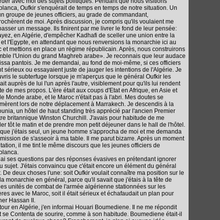
rder avec moi des sujets politiques. Pendant que nous visitions
lanca, Oufkir s'enquérait de temps en temps de notre situation. Un
 un groupe de jeunes officiers, au grade de commandant,
rochèrent de moi. Après discussion, je compris qu'ils voulaient me
 passer un message. Ils finirent par me livrer le fond de leur pensée:
yez, en Algérie, d'empêcher Kadhafi de sceller une union entre la
 et l'Egypte, en attendant que nous renversions la monarchie ici au
 et mettions en place un régime républicain. Après, nous construirons
ble l'Union du grand Maghreb arabe». Je reconnais que leur audace
issa pantois. Je me demandai, au fond de moi-même, si ces officiers
nt sérieux ou essayaient juste de jauger les intentions de l'Algérie. Je
vris le subterfuge lorsque je m'aperçus que le général Oufkir les
it auprès de lui l'un après l'autre, visiblement pour qu'ils lui rendent
e de mes propos. L'ère était aux coups d'Etat en Afrique, en Asie et
le Monde arabe, et le Maroc n'était pas à l'abri. Mes doutes se
rmèrent lors de notre déplacement à Marrakech. Je descendis à la
nia, un hôtel de haut standing très apprécié par l'ancien Premier
tre britannique Winston Churchill. J'avais pour habitude de me
ler tôt le matin et de prendre mon petit déjeuner dans le hall de l'hôtel.
 que j'étais seul, un jeune homme s'approcha de moi et me demanda
rmission de s'asseoir à ma table. Il me parut bizarre. Après un moment
itation, il me tint le même discours que les jeunes officiers de
blanca.
dai ses questions par des réponses évasives en prétendant ignorer
du sujet. J'étais convaincu que c'était encore un élément du général
r. De deux choses l'une: soit Oufkir voulait connaître ma position sur le
 la monarchie en général, parce qu'il savait que j'étais à la tête de
es unités de combat de l'armée algérienne stationnées sur les
ères avec le Maroc, soit il était sérieux et échafaudait un plan pour
ner Hassan II.
tour en Algérie, j'en informai Houari Boumediene. Il ne me répondit
t se Contenta de sourire, comme à son habitude. Boumediene était-il