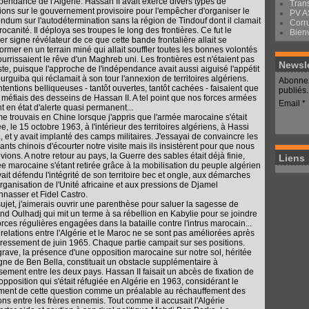
épendance de l'Algérie. Hassan II avait exercé divers types de
Tran
ions sur le gouvernement provisoire pour l'empêcher d'organiser le
PV 
endum sur l'autodétermination sans la région de Tindouf dont il clamait
Corr
rocanité. Il déploya ses troupes le long des frontières. Ce fut le
Bien
er signe révélateur de ce que cette bande frontalière allait se
former en un terrain miné qui allait souffler toutes les bonnes volontés
ourrissaient le rêve d'un Maghreb uni. Les frontières est n'étaient pas
Newsle
ste, puisque l'approche de l'indépendance avait aussi aiguisé l'appétit
urguiba qui réclamait à son tour l'annexion de territoires algériens.
Abonnez
ntentions belliqueuses - tantôt ouvertes, tantôt cachées - faisaient que
publiés.
 méfiais des desseins de Hassan II. A tel point que nos forces armées
Email
nt en état d'alerte quasi permanent...
 me trouvais en Chine lorsque j'appris que l'armée marocaine s'était
rée, le 15 octobre 1963, à l'intérieur des territoires algériens, à Hassi
, et y avait implanté des camps militaires. J'essayai de convaincre les
eants chinois d'écourter notre visite mais ils insistèrent pour que nous
vions. A notre retour au pays, la Guerre des sables était déjà finie,
Liens
ée marocaine s'étant retirée grâce à la mobilisation du peuple algérien
vait défendu l'intégrité de son territoire bec et ongle, aux démarches
Organisation de l'Unité africaine et aux pressions de Djamel
nasser et Fidel Castro.
sujet, j'aimerais ouvrir une parenthèse pour saluer la sagesse de
d Oulhadj qui mit un terme à sa rébellion en Kabylie pour se joindre
orces régulières engagées dans la bataille contre l'intrus marocain...
s relations entre l'Algérie et le Maroc ne se sont pas améliorées après
dressement de juin 1965. Chaque partie campait sur ses positions.
grave, la présence d'une opposition marocaine sur notre sol, héritée
gne de Ben Bella, constituait un obstacle supplémentaire à
isement entre les deux pays. Hassan II faisait un abcès de fixation de
 opposition qui s'était réfugiée en Algérie en 1963, considérant le
ment de cette question comme un préalable au réchauffement des
ions entre les frères ennemis. Tout comme il accusait l'Algérie