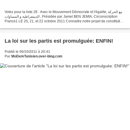
Votez pour la liste 28 : Avec le Mouvement Démocrate et l'égalite, مع الحركة
الديمقراطية و المساوات , Présidée par Jamel BEN JEMIA. Circonscription
France1 LE 20, 21, et 22 octobre 2011 Connaitre notre projet de constitution
moderne pour la Tunisie Nous...
La loi sur les partis est promulguée: ENFIN!
Publié le 06/10/2011 à 20:41
Par
MoDemTunisien.over-blog.com