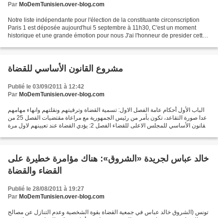
Par
MoDemTunisien.over-blog.com
Notre liste indépendante pour l'élection de la constituante circonscription
Paris 1 est déposée aujourd'hui 5 septembre à 11h30, C'est un moment
historique et une grande émotion pour nous J'ai l'honneur de presider cette
liste et nous esperons faire passer...
مشروع القانون الأساسي للقضاة
Publié le 03/09/2011 à 12:42
Par
MoDemTunisien.over-blog.com
الباب الأول أحكام عامة الفصل الاول: تسمية القضاة وترقيتهم ونقلتهم وانهاء مهامهم
عدا صورة التقاعد، تكون بأمر من رئيس الجمهورية مع مراعاة مقتضيات الفصل 25 من
القانون الأساسي للمجلس الاعلى للقضاء الفصل 2: يؤدي القضاة عند تعيينهم لاول مرة
وقبل تنصيبهم في...
خالد عباس لجريدة «الشروق»: هناك مؤامرة خطيرة على
القضاء والقضاة
Publié le 28/08/2011 à 19:27
Par
MoDemTunisien.over-blog.com
تونس (الشروق خالد عباس في جمعية القضاة بقوة الشخصية وعدم التنازل عن مصالح