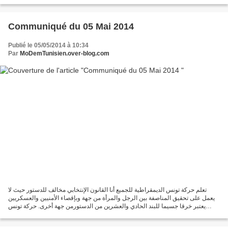
sincères aux familles des martyrs....
Communiqué du 05 Mai 2014
Publié le 05/05/2014 à 10:34
Par
MoDemTunisien.over-blog.com
تعلم حركة تونس الديمقراطية للجميع أنا القانون الإنتخابي مخالف للدستور حيث لا
يعمل على تحقيق المناصفة بين الرجل والمرأة من جهة وبإقصاء الأمنيين والعسكريين
يعتبر خرقا جسيما للبند الحادي والعشرين من الدستورمن جهة أخرى. حركة تونس
الديمقراطية للجميع تطلب من...