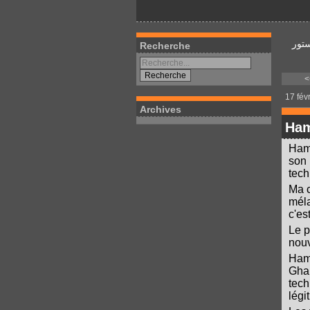
تور
Recherche
<
17 fév
Archives
Ham
Hama
son 
tech
Ma c
méla
c'es
Le p
nou
Hama
Ghan
tech
légit