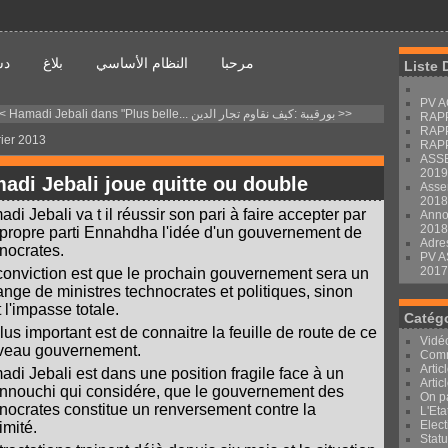
مرحبا
النظام الأساسي
بلاغ
دس
Liste 
PV A
< Hamadi Jebali dans "Plus belle...
بورقيبة :كيف نقاوم تجار الدين >>
RAP
RAP
rier 2013
RAP
ASS
2019
adi Jebali joue quitte ou double
Asse
2018
di Jebali va t il réussir son pari à faire accepter par
Anno
2018
propre parti Ennahdha l'idée d'un gouvernement de
Adre
nocrates.
PV 
2017
onviction est que le prochain gouvernement sera un
nge de ministres technocrates et politiques, sinon
t l'impasse totale.
Catég
lus important est de connaitre la feuille de route de ce
Vidé
veau gouvernement.
Com
Artic
di Jebali est dans une position fragile face à un
Artic
nouchi qui considére, que le gouvernement des
On p
nocrates constitue un renversement contre la
L'Eta
Elect
imité.
Stat