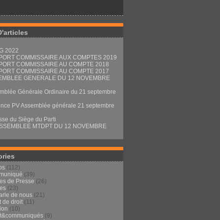
D'articles
G 2022
PORT COMMISSAIRE AUX COMPTES 2019
PORT COMMISSAIRE AU COMPTE 2018
PORT COMMISSAIRE AU COMPTE 2017
EMBLEE GENERALE DU 12 NOVEMBRE
mblée Générale Ordinaire du 21 septembre
nce PV Assemblée générale 21 septembre
sse du Siège du Parti
ASSEMBLEE MTDPT DU 12 NOVEMBRE
ories
os
(112)
muniqué
(39)
les de Presse
(26)
les
(23)
arle de nous
(21)
t de droit
(11)
ion
(10)
ut&communiqués
(9)