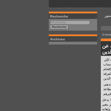
تور
Recherche
3 nov
Archives
 عن
لدين
إن الأمة الإسلامية ابتليت منذ فجر التاريخ بعلماء لا يمكن ان ننكر علمهم، لكن
 حساب
إقحام
لفرقة
حدهم،
لطاعة
كيرهم
ا يدخل
 بتغير
وإهانة