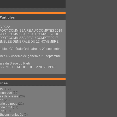
D'articles
G 2022
PORT COMMISSAIRE AUX COMPTES 2019
PORT COMMISSAIRE AU COMPTE 2018
PORT COMMISSAIRE AU COMPTE 2017
EMBLEE GENERALE DU 12 NOVEMBRE
mblée Générale Ordinaire du 21 septembre
nce PV Assemblée générale 21 septembre
sse du Siège du Parti
ASSEMBLEE MTDPT DU 12 NOVEMBRE
ories
os
(112)
muniqué
(39)
les de Presse
(26)
les
(23)
arle de nous
(21)
t de droit
(11)
ion
(10)
ut&communiqués
(9)