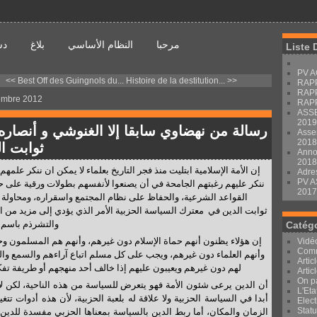
مرحبا
النظام الأساسي
بلاغ
دس
Liste 
PV A
<< Best Off des Guingnols du...
Histoire de la destitution... >>
RAP
RAP
embre 2012
RAP
ASS
2019
رسالة من نهضاوي سابقا إلا الغنوشي و أنصاره
Asse
2018
ثوابت ا
Anno
2018
Adre
PV 
ننكر عليهم رغبتهم الجامحة في أن يصنعوا لأنفسهم بطولات ورقية على
2017
القواعد الشرعية، والحفاظ على نظام المجتمع واسقراره، ومحاولة 
ثوابت الدين في معترك السياسة الحزبية الأمر الذي يؤدي إلى مزيد من ا
والتشرذم باسم الدين
Catég
إن هؤلاء يظنون أنهم حماة الإسلام دون غيرهم، وأنهم هم المسلمون و
Vidé
Com
وأنهم العلماء دون غيرهم، ويجب على كل مسلم اتباع آراءهم والسمع وا
Artic
لهم دون غيرهم ويعيبون عليهم إذا خالف أحد منهجهم أو طريفة تف
Artic
On p
أن الدين يرعى شئون الأمة فهو يتعرض للسياسة من هذه الناحية، لكن ل
L'Eta
أبدا في السياسة الحزبية ولا علاقة له بلعبة الحزبية، لأن هذه أدوات تتغير
Elect
Stat
الزمان والمكان، أما ربط الدين بالسياسة بمعناها الحزبي مفسدة للدين 