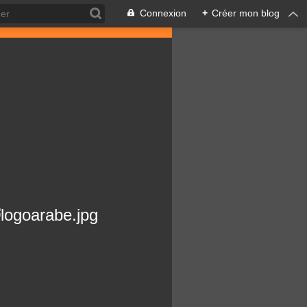
Connexion
+
Créer mon blog